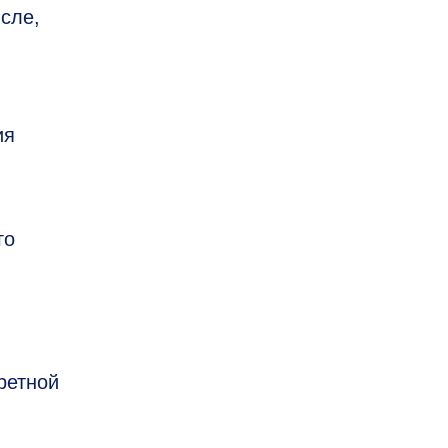
сле,
ия
го
ретной