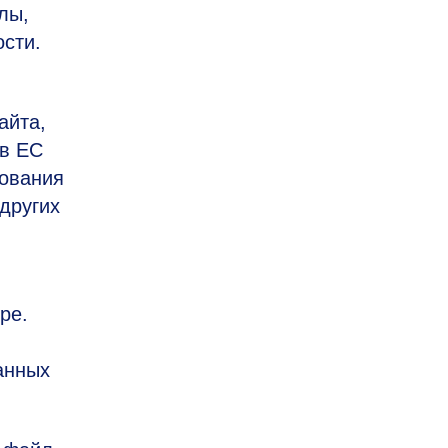
лы,
сти.
айта,
 в ЕС
зования
других
ре.
анных