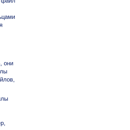
т файл
льцами
я
, они
йлы
йлов,
йлы
р,