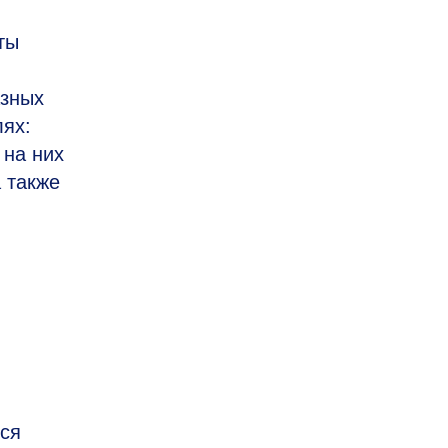
ты
азных
лях:
 на них
 также
ься