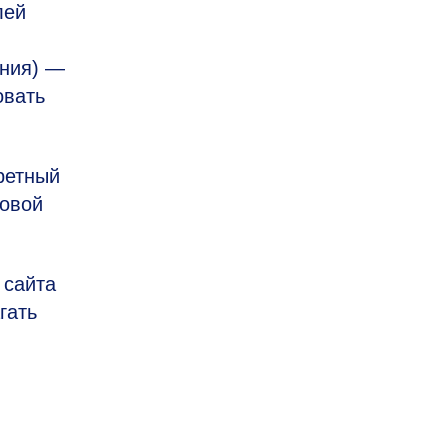
лей
ения) —
овать
ретный
товой
 сайта
гать