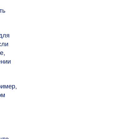
ть
 для
сли
е,
ении
ример,
ом