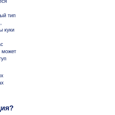
еся
ый тип
,
ы куки
ас
о может
туп
ях
ах
ция?