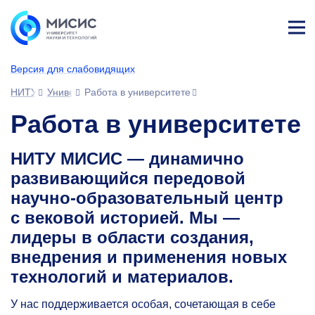
Лич
ны
Версия для слабовидящих
й
каб
НИТУ МИСИС
Университет
Работа в университете
ине
т
Работа в университете
НИТУ МИСИС — динамично
развивающийся передовой
научно-образовательный центр
с вековой историей. Мы —
лидеры в области создания,
внедрения и применения новых
технологий и материалов.
У нас поддерживается особая, сочетающая в себе