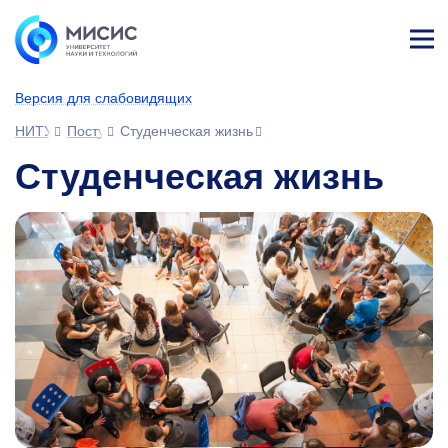
Лич
ны
Версия для слабовидящих
й
каб
НИТУ МИСИС
Поступающим
Студенческая жизнь
ине
т
Студенческая жизнь