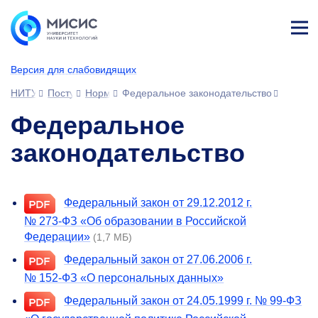
Лич
ны
Версия для слабовидящих
й
каб
НИТУ МИСИС
Поступающим
Нормативные правовые акты
Федеральное законодательство
ине
т
Федеральное
законодательство
Федеральный закон от 29.12.2012 г.
№
273-ФЗ
«Об образовании в Российской
Федерации»
(1,7 МБ)
Федеральный закон от 27.06.2006 г.
№
152-ФЗ
«О персональных данных»
Федеральный закон от 24.05.1999 г. №
99-ФЗ