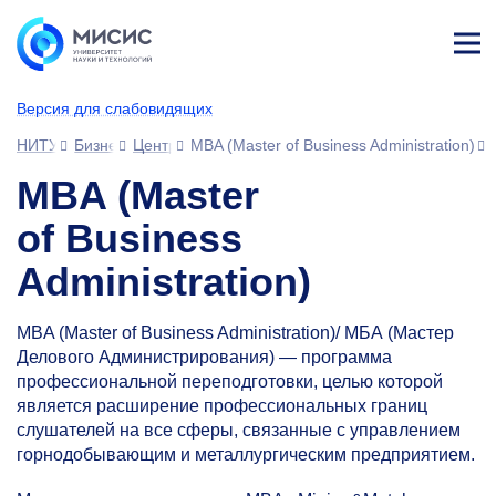
Лич
ны
Версия для слабовидящих
й
каб
НИТУ МИСИС
Бизнесу
Центр развития передовых компетенций отрасле
MBA (Master of Business Administration)
ине
т
MBA (Master
of Business
Administration)
MBA (Master of Business Administration)/ МБА (Мастер
Делового Администрирования) — программа
профессиональной переподготовки, целью которой
является расширение профессиональных границ
слушателей на все сферы, связанные с управлением
горнодобывающим и металлургическим предприятием.