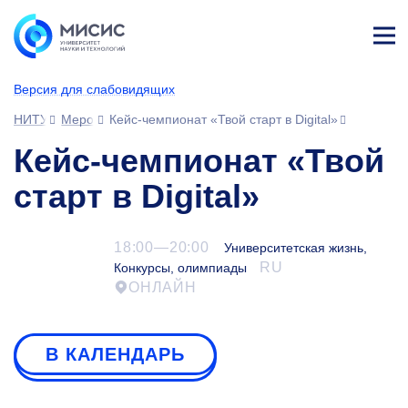
Лич
ны
Версия для слабовидящих
й
каб
НИТУ МИСИС
Мероприятия
Кейс-чемпионат «Твой старт в Digital»
ине
т
Кейс-чемпионат «Твой
старт в Digital»
18:00—20:00
Университетская жизнь,
RU
Конкурсы, олимпиады
ОНЛАЙН
В КАЛЕНДАРЬ