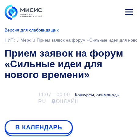
Лич
ны
Версия для слабовидящих
й
каб
НИТУ МИСИС
Мероприятия
Прием заявок на форум «Сильные идеи для нов
ине
т
Прием заявок на форум
«Сильные идеи для
нового времени»
11:07—00:00
Конкурсы, олимпиады
RU
ОНЛАЙН
В КАЛЕНДАРЬ