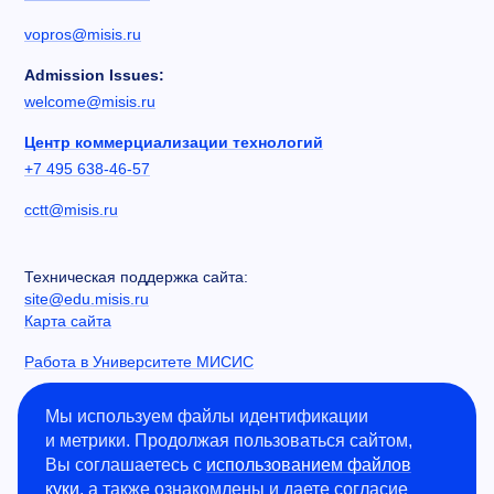
vopros@misis.ru
Admission Issues:
welcome@misis.ru
Центр коммерциализации технологий
+7 495 638-46-57
cctt@misis.ru
Техническая поддержка сайта:
site@edu.misis.ru
Карта сайта
Работа в Университете МИСИС
Сведения об образовательной организации
Мы используем файлы идентификации
и метрики. Продолжая пользоваться сайтом,
Информация о закупках
Вы соглашаетесь с
использованием файлов
Противодействие коррупции
куки
, а также ознакомлены и даете согласие
Политика конфиденциальности