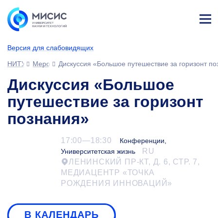
Лич
ны
Версия для слабовидящих
й
каб
НИТУ МИСИС
Мероприятия
Дискуссия «Большое путешествие за горизонт по
ине
т
Дискуссия «Большое
путешествие за горизонт
познания»
17:00—18:30
Конференции,
RU
Университетская жизнь
ЛЕНИНСКИЙ ПР-КТ, Д. 6, СТР. 7,
МЕДИАЦЕНТР «ТОЧКА
РОЖДЕНИЯ ИННОВАЦИЙ»
В КАЛЕНДАРЬ