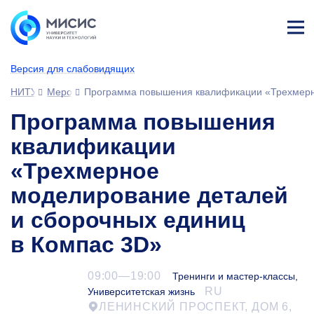
Лич
ны
Версия для слабовидящих
й
каб
НИТУ МИСИС
Мероприятия
Программа повышения квалификации «Трехмерно
ине
т
Программа повышения
квалификации
«Трехмерное
моделирование деталей
и сборочных единиц
в Компас 3D»
09:00—19:00
Тренинги и мастер-классы,
RU
Университетская жизнь
ЛЕНИНСКИЙ ПРОСПЕКТ, ДОМ 6,