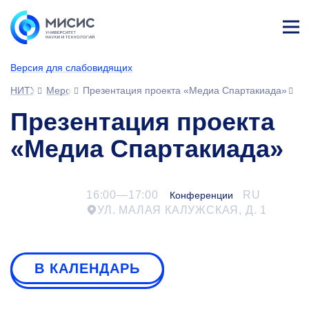
Лич
ны
Версия для слабовидящих
й
каб
НИТУ МИСИС
Мероприятия
Презентация проекта «Медиа Спартакиада»
ине
т
Презентация проекта
«Медиа Спартакиада»
16:00—17:00
RU
Конференции
УЛ. МАЛАЯ КАЛУЖСКАЯ, Д. 1
В КАЛЕНДАРЬ