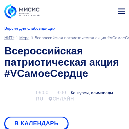
Лич
ны
Версия для слабовидящих
й
каб
НИТУ МИСИС
Мероприятия
Всероссийская патриотическая акция #VCамоеС
ине
т
Всероссийская
патриотическая акция
#VCамоеСердце
09:00—19:00
Конкурсы, олимпиады
RU
ОНЛАЙН
В КАЛЕНДАРЬ