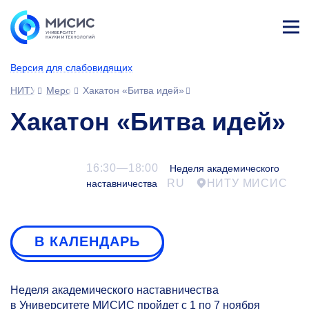
Лич
ны
Версия для слабовидящих
й
каб
НИТУ МИСИС
Мероприятия
Хакатон «Битва идей»
ине
т
Хакатон «Битва идей»
16:30—18:00
Неделя академического
RU
НИТУ МИСИС
наставничества
В КАЛЕНДАРЬ
Неделя академического наставничества
в Университете МИСИС пройдет с 1 по 7 ноября