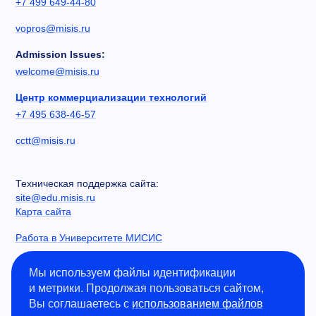
+7 499 649-44-80
vopros@misis.ru
Admission Issues:
welcome@misis.ru
Центр коммерциализации технологий
+7 495 638-46-57
cctt@misis.ru
Техническая поддержка сайта:
site@edu.misis.ru
Карта сайта
Работа в Университете МИСИС
Сведения об образовательной организации
Мы используем файлы идентификации
и метрики. Продолжая пользоваться сайтом,
Информация о закупках
Вы соглашаетесь с
использованием файлов
Противодействие коррупции