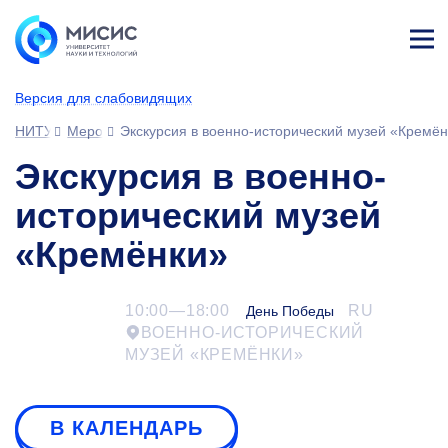
Лич
ны
Версия для слабовидящих
й
каб
НИТУ МИСИС
Мероприятия
Экскурсия в военно-исторический музей «Кремён
ине
т
Экскурсия в военно-
исторический музей
«Кремёнки»
10:00—18:00
RU
День Победы
ВОЕННО-ИСТОРИЧЕСКИЙ
МУЗЕЙ «КРЕМЁНКИ»
В КАЛЕНДАРЬ