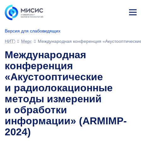
Лич
ны
Версия для слабовидящих
й
каб
НИТУ МИСИС
Мероприятия
Международная конференция «Акустооптически
ине
т
Международная
конференция
«Акустооптические
и радиолокационные
методы измерений
и обработки
информации» (ARMIMP-
2024)