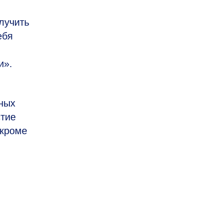
.
лучить
ебя
и».
ных
стие
 кроме