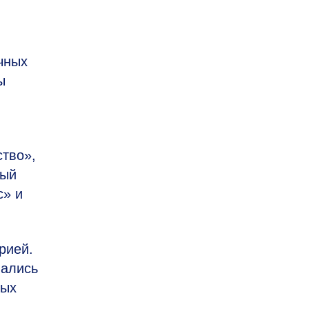
чных
ы
тво»,
ный
с» и
рией.
вались
дых