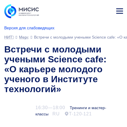
Лич
ны
Версия для слабовидящих
й
каб
НИТУ МИСИС
Мероприятия
Встречи с молодыми учеными Science cafe: «О к
ине
т
Встречи с молодыми
учеными Science cafe:
«О карьере молодого
ученого в Институте
технологий»
16:30—18:00
Тренинги и мастер-
RU
Т-120-121
классы