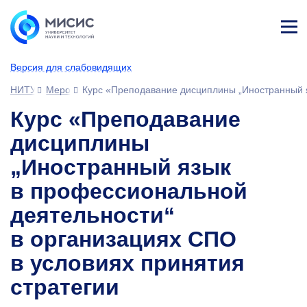
Лич
ны
Версия для слабовидящих
й
каб
НИТУ МИСИС
Мероприятия
Курс «Преподавание дисциплины „Иностранный я
ине
т
Курс «Преподавание
дисциплины
„Иностранный язык
в профессиональной
деятельности“
в организациях СПО
в условиях принятия
стратегии