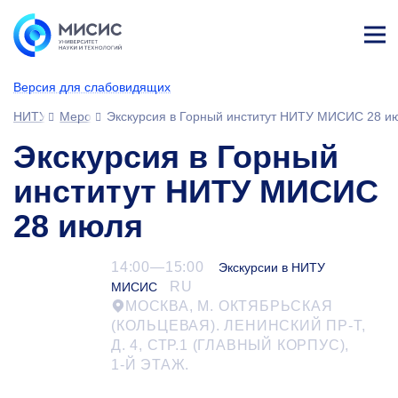
Лич
ны
Версия для слабовидящих
й
каб
НИТУ МИСИС
Мероприятия
Экскурсия в Горный институт НИТУ МИСИС 28 и
ине
т
Экскурсия в Горный
институт НИТУ МИСИС
28 июля
14:00—15:00
Экскурсии в НИТУ
RU
МИСИС
МОСКВА, М. ОКТЯБРЬСКАЯ
(КОЛЬЦЕВАЯ). ЛЕНИНСКИЙ ПР-Т,
Д. 4, СТР.1 (ГЛАВНЫЙ КОРПУС),
1-Й
ЭТАЖ.