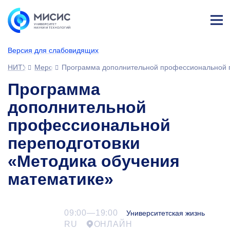
Лич
ны
Версия для слабовидящих
й
каб
НИТУ МИСИС
Мероприятия
Программа дополнительной профессиональной п
ине
т
Программа
дополнительной
профессиональной
переподготовки
«Методика обучения
математике»
09:00—19:00
Университетская жизнь
RU
ОНЛАЙН