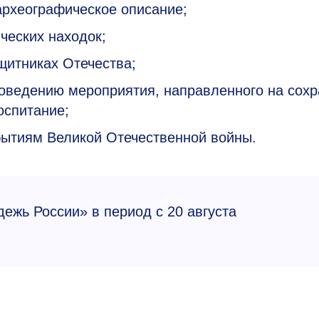
археографическое описание;
ческих находок;
щитниках Отечества;
роведению мероприятия, направленного на сох
оспитание;
бытиям Великой Отечественной войны.
ежь России» в период с 20 августа