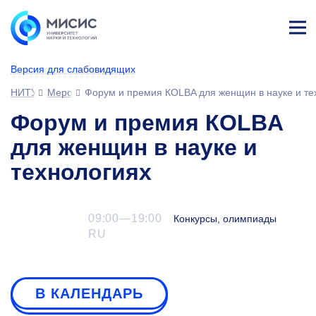
Лич
ны
Версия для слабовидящих
й
каб
НИТУ МИСИС
Мероприятия
Форум и премия КOLBA для женщин в науке и те
ине
т
Форум и премия КOLBA
для женщин в науке и
технологиях
09:00—19:00
Конкурсы, олимпиады
RU
В КАЛЕНДАРЬ