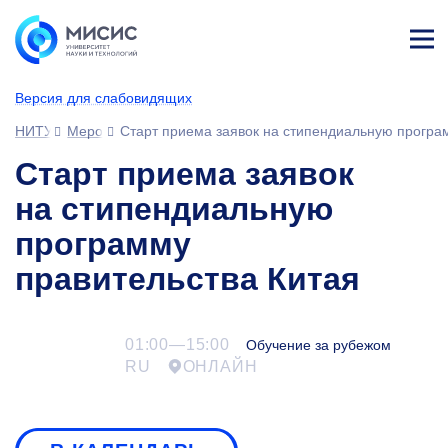
Лич
ны
Версия для слабовидящих
й
каб
НИТУ МИСИС
Мероприятия
Старт приема заявок на стипендиальную програ
ине
т
Старт приема заявок
на стипендиальную
программу
правительства Китая
01:00—15:00
Обучение за рубежом
RU
ОНЛАЙН