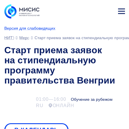
Лич
ны
Версия для слабовидящих
й
каб
НИТУ МИСИС
Мероприятия
Старт приема заявок на стипендиальную програ
ине
т
Старт приема заявок
на стипендиальную
программу
правительства Венгрии
01:00—16:00
Обучение за рубежом
RU
ОНЛАЙН