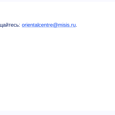
ащайтесь:
orientalcentre@misis.ru
.