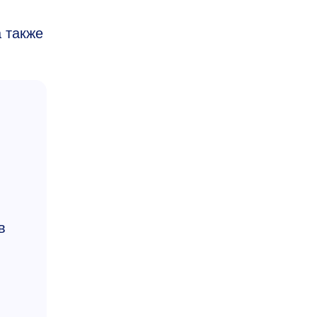
 также
в