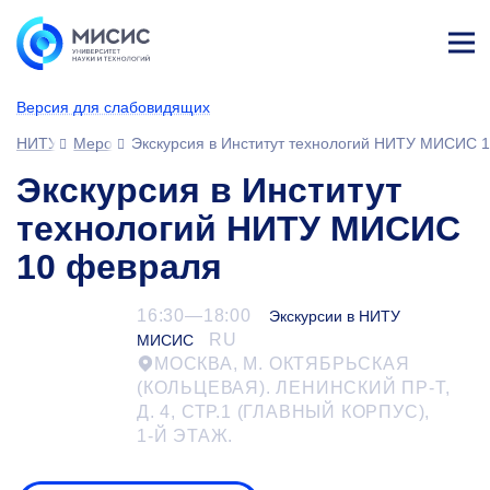
Лич
ны
Версия для слабовидящих
й
каб
НИТУ МИСИС
Мероприятия
Экскурсия в Институт технологий НИТУ МИСИС 
ине
т
Экскурсия в Институт
технологий НИТУ МИСИС
10 февраля
16:30—18:00
Экскурсии в НИТУ
RU
МИСИС
МОСКВА, М. ОКТЯБРЬСКАЯ
(КОЛЬЦЕВАЯ). ЛЕНИНСКИЙ ПР-Т,
Д. 4, СТР.1 (ГЛАВНЫЙ КОРПУС),
1-Й
ЭТАЖ.