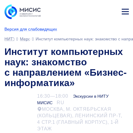
Лич
ны
Версия для слабовидящих
й
каб
НИТУ МИСИС
Мероприятия
Институт компьютерных наук: знакомство с нап
ине
т
Институт компьютерных
наук: знакомство
с направлением «Бизнес-
информатика»
16:30—18:00
Экскурсии в НИТУ
RU
МИСИС
МОСКВА, М. ОКТЯБРЬСКАЯ
(КОЛЬЦЕВАЯ), ЛЕНИНСКИЙ ПР-Т,
4 СТР.1 (ГЛАВНЫЙ КОРПУС),
1-Й
ЭТАЖ