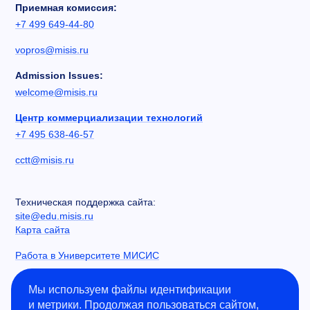
Приемная комиссия:
+7 499 649-44-80
vopros@misis.ru
Admission Issues:
welcome@misis.ru
Центр коммерциализации технологий
+7 495 638-46-57
cctt@misis.ru
Техническая поддержка сайта:
site@edu.misis.ru
Карта сайта
Работа в Университете МИСИС
Сведения об образовательной организации
Мы используем файлы идентификации
и метрики. Продолжая пользоваться сайтом,
Информация о закупках