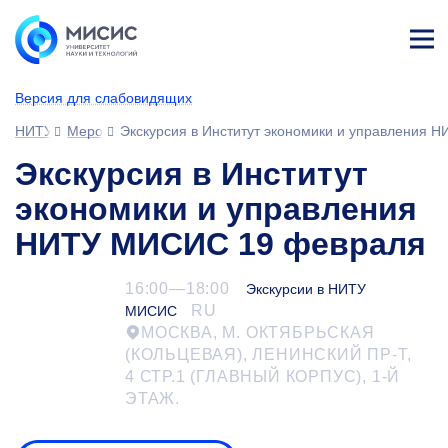
Лич
ны
Версия для слабовидящих
й
каб
НИТУ МИСИС
Мероприятия
Экскурсия в Институт экономики и управления
ине
т
Экскурсия в Институт
экономики и управления
НИТУ МИСИС 19 февраля
16:00—18:00
Экскурсии в НИТУ
RU
МИСИС
МОСКВА, М. ОКТЯБРЬСКАЯ
(КОЛЬЦЕВАЯ), ЛЕНИНСКИЙ ПР-Т,
4 СТР.1 (ГЛАВНЫЙ КОРПУС),
1-Й
ЭТАЖ.