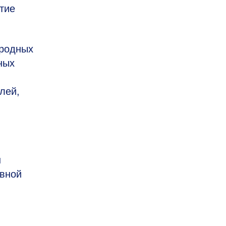
тие
ародных
ных
лей,
н
ивной