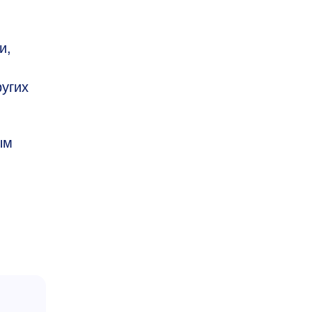
и,
угих
ым