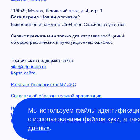
119049, Москва, Ленинский пр-кт, д. 4, стр. 1
Бета-версия. Нашли опечатку?
Выделите ее и нажмите Ctrl+Enter. Спасибо за участие!
Сервис предназначен только для отправки сообщений
об орфографических и пунктуационных ошибках.
Техническая поддержка сайта:
site@edu.misis.ru
Карта сайта
Работа в Университете МИСИС
Сведения об образовательной организации
Информация о закупках
Мы используем файлы идентификации
Противодействие коррупции
с
использованием файлов куки
, а та
Политика конфиденциальности
данных
.