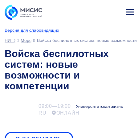
Лич
ны
Версия для слабовидящих
й
каб
НИТУ МИСИС
Мероприятия
Войска беспилотных систем: новые возможности
ине
т
Войска беспилотных
систем: новые
возможности и
компетенции
09:00—19:00
Университетская жизнь
RU
ОНЛАЙН