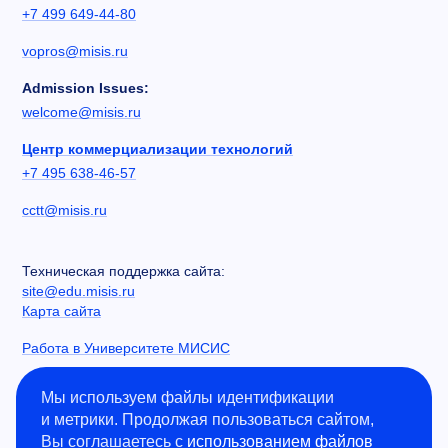
+7 499 649-44-80
vopros@misis.ru
Admission Issues:
welcome@misis.ru
Центр коммерциализации технологий
+7 495 638-46-57
cctt@misis.ru
Техническая поддержка сайта:
site@edu.misis.ru
Карта сайта
Работа в Университете МИСИС
Сведения об образовательной организации
Мы используем файлы идентификации
и метрики. Продолжая пользоваться сайтом,
Информация о закупках
Вы соглашаетесь с
использованием файлов
Противодействие коррупции