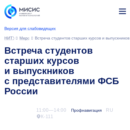
Лич
ны
Версия для слабовидящих
й
каб
НИТУ МИСИС
Мероприятия
Встреча студентов старших курсов и выпускнико
ине
т
Встреча студентов
старших курсов
и выпускников
с представителями ФСБ
России
11:00—14:00
RU
Профнавигация
К-111