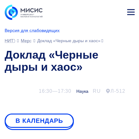
Лич
ны
Версия для слабовидящих
й
каб
НИТУ МИСИС
Мероприятия
Доклад «Черные дыры и хаос»
ине
т
Доклад «Черные
дыры и хаос»
16:30—17:30
RU
Л-512
Наука
В КАЛЕНДАРЬ