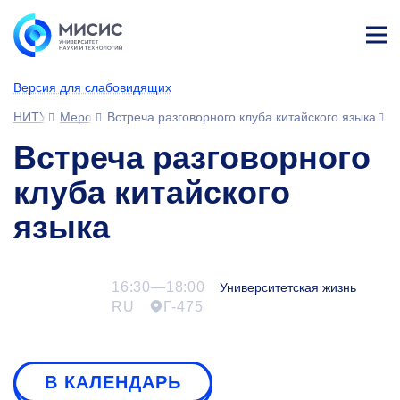
Лич
ны
Версия для слабовидящих
й
каб
НИТУ МИСИС
Мероприятия
Встреча разговорного клуба китайского языка
ине
т
Встреча разговорного
клуба китайского
языка
16:30—18:00
Университетская жизнь
RU
Г-475
В КАЛЕНДАРЬ