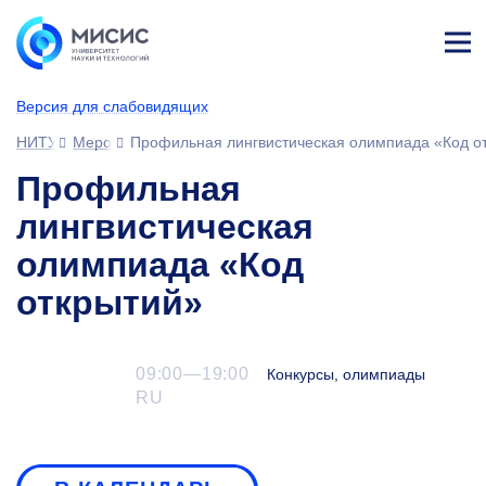
Лич
ны
Версия для слабовидящих
й
каб
НИТУ МИСИС
Мероприятия
Профильная лингвистическая олимпиада «Код о
ине
т
Профильная
лингвистическая
олимпиада «Код
открытий»
09:00—19:00
Конкурсы, олимпиады
RU