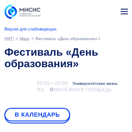
Лич
ны
Версия для слабовидящих
й
каб
НИТУ МИСИС
Мероприятия
Фестиваль «День образования»
ине
т
Фестиваль «День
образования»
09:00—20:00
Университетская жизнь
RU
МАНЕЖНАЯ ПЛОЩАДЬ
В КАЛЕНДАРЬ