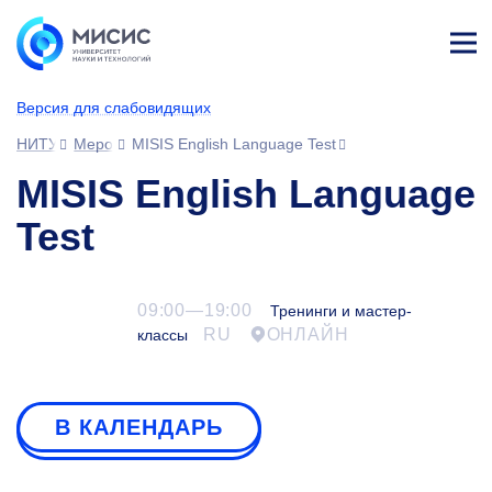
Лич
ны
Версия для слабовидящих
й
каб
НИТУ МИСИС
Мероприятия
MISIS English Language Test
ине
т
MISIS English Language
Test
09:00—19:00
Тренинги и мастер-
RU
ОНЛАЙН
классы
В КАЛЕНДАРЬ