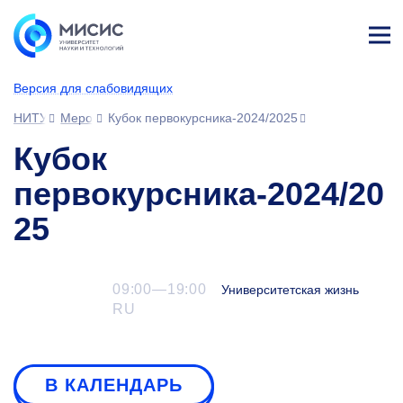
Лич
ны
Версия для слабовидящих
й
каб
НИТУ МИСИС
Мероприятия
Кубок первокурсника-2024/2025
ине
т
Кубок
первокурсника-2024/20
25
09:00—19:00
Университетская жизнь
RU
В КАЛЕНДАРЬ