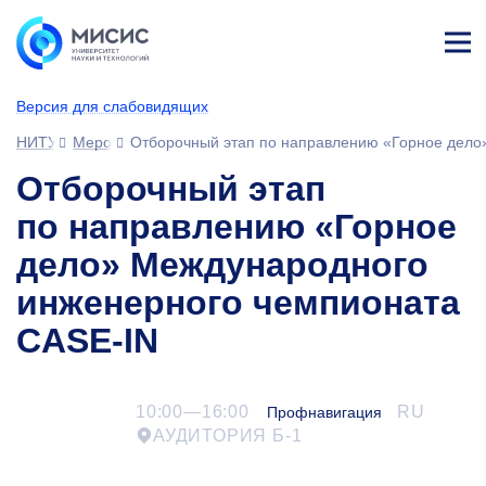
Лич
ны
Версия для слабовидящих
й
каб
НИТУ МИСИС
Мероприятия
Отборочный этап по направлению «Горное дело
ине
т
Отборочный этап
по направлению «Горное
дело» Международного
инженерного чемпионата
CASE-IN
10:00—16:00
RU
Профнавигация
АУДИТОРИЯ Б-1