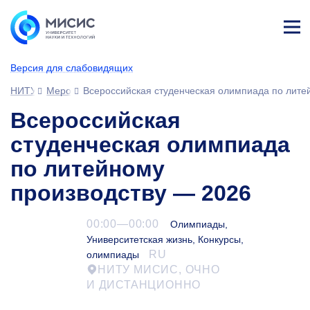
Лич
ны
Версия для слабовидящих
й
каб
НИТУ МИСИС
Мероприятия
Всероссийская студенческая олимпиада по лите
ине
т
Всероссийская
студенческая олимпиада
по литейному
производству — 2026
00:00—00:00
Олимпиады,
Университетская жизнь, Конкурсы,
RU
олимпиады
НИТУ МИСИС, ОЧНО
И ДИСТАНЦИОННО