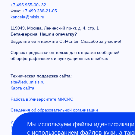
+7 495 955-00- 32
Факс:
+7 499 236-21-05
kancela@misis.ru
119049, Москва, Ленинский пр-кт, д. 4, стр. 1
Бета-версия. Нашли опечатку?
Выделите ее и нажмите Ctrl+Enter. Спасибо за участие!
Сервис предназначен только для отправки сообщений
об орфографических и пунктуационных ошибках.
Техническая поддержка сайта:
site@edu.misis.ru
Карта сайта
Работа в Университете МИСИС
Сведения об образовательной организации
Информация о закупках
Мы используем файлы идентификации
Противодействие коррупции
с
использованием файлов куки
, а та
Политика конфиденциальности