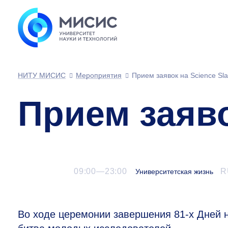
НИТУ МИСИС
Мероприятия
Прием заявок на Science Sl
Прием заяво
09:00—23:00
R
Университетская жизнь
Во ходе церемонии завершения
81-х
Дней н