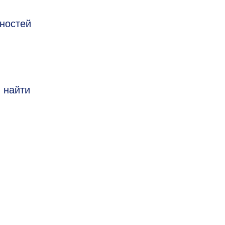
ьностей
 найти