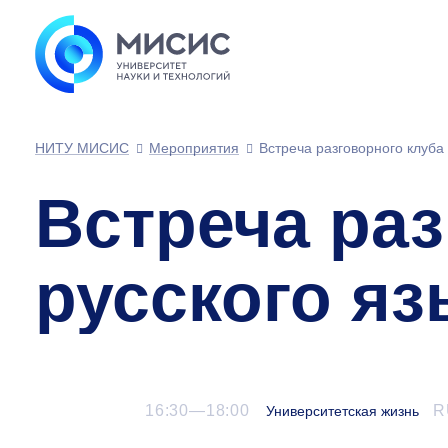
НИТУ МИСИС
Мероприятия
Встреча разговорного клуба 
Встреча раз
русского яз
16:30—18:00
R
Университетская жизнь