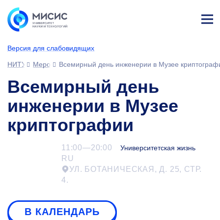
Лич
ны
Версия для слабовидящих
й
каб
НИТУ МИСИС
Мероприятия
Всемирный день инженерии в Музее криптограф
ине
т
Всемирный день
инженерии в Музее
криптографии
11:00—20:00
Университетская жизнь
RU
УЛ. БОТАНИЧЕСКАЯ, Д. 25, СТР.
4.
В КАЛЕНДАРЬ