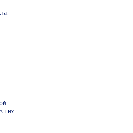
рта
ой
з них