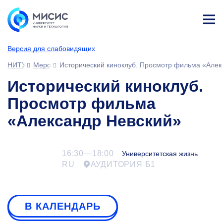
Лич
ны
Версия для слабовидящих
й
каб
НИТУ МИСИС
Мероприятия
Исторический киноклуб. Просмотр фильма «Алек
ине
т
Исторический киноклуб.
Просмотр фильма
«Александр Невский»
16:30—18:00
Университетская жизнь
RU
АУДИТОРИЯ Б1
В КАЛЕНДАРЬ