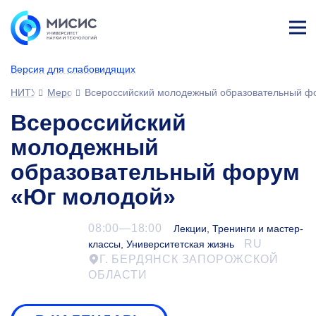
Лич
ны
Версия для слабовидящих
й
каб
НИТУ МИСИС
Мероприятия
Всероссийский молодежный образовательный ф
ине
т
Всероссийский
молодежный
образовательный форум
«Юг молодой»
08:00—18:00
Лекции, Тренинги и мастер-
RU
классы, Университетская жизнь
Г. БЕРДЯНСК ЗАПОРОЖСКОЙ
ОБЛАСТИ