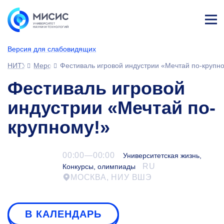
Лич
ны
Версия для слабовидящих
й
каб
НИТУ МИСИС
Мероприятия
Фестиваль игровой индустрии «Мечтай по-крупн
ине
т
Фестиваль игровой
индустрии «Мечтай по-
крупному!»
00:00—00:00
Университетская жизнь,
RU
Конкурсы, олимпиады
МОСКВА, НИУ ВШЭ
В КАЛЕНДАРЬ