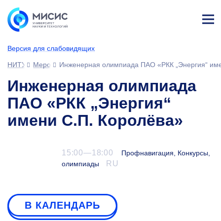
Лич
ны
Версия для слабовидящих
й
каб
НИТУ МИСИС
Мероприятия
Инженерная олимпиада ПАО «РКК „Энергия“ име
ине
т
Инженерная олимпиада
ПАО «РКК „Энергия“
имени С.П. Королёва»
15:00—18:00
Профнавигация, Конкурсы,
RU
олимпиады
В КАЛЕНДАРЬ