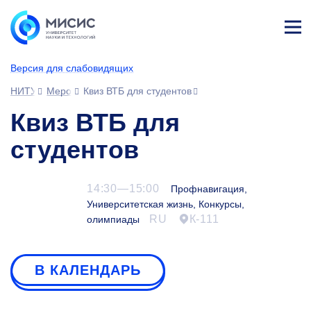
Лич
ны
Версия для слабовидящих
й
каб
НИТУ МИСИС
Мероприятия
Квиз ВТБ для студентов
ине
т
Квиз ВТБ для
студентов
14:30—15:00
Профнавигация,
Университетская жизнь, Конкурсы,
RU
К-111
олимпиады
В КАЛЕНДАРЬ