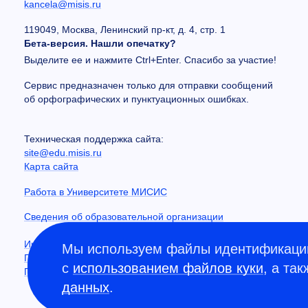
kancela@misis.ru
119049, Москва, Ленинский пр-кт, д. 4, стр. 1
Бета-версия. Нашли опечатку?
Выделите ее и нажмите Ctrl+Enter. Спасибо за участие!
Сервис предназначен только для отправки сообщений
об орфографических и пунктуационных ошибках.
Техническая поддержка сайта:
site@edu.misis.ru
Карта сайта
Работа в Университете МИСИС
Сведения об образовательной организации
Информация о закупках
Мы используем файлы идентификации
Противодействие коррупции
с
использованием файлов куки
, а та
Политика конфиденциальности
данных
.